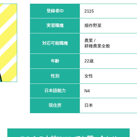
登録者ID
2115
実習職種
畑作野菜
農業 /
対応可能職種
耕種農業全般
年齢
22歳
性別
女性
日本語能力
N4
】
現住所
日本